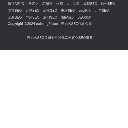
讯飞AI配音
云直达
芯思考
煜程
seo文章
成都SEO
杭州SEO
南京SEO
天津SEO
武汉SEO
重庆SEO
seo助手
北京SEO
上海SEO
广州SEO
深圳SEO
SiteMap
SEO技术
Copyright @2024 paiming7.com
云排名SEO优化公司
云排名SEO公司专注通化网站优化SEO服务