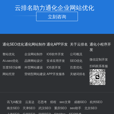
云排名助力通化企业网站优化
立刻咨询
通化SEO优化
通化网站制作
通化APP开发
关于云排名
通化小程序开
发
整站优化
企业网站制作
IOS软件开发
公司概况
微信定制开发
AI+seo优化
品牌网站设计
安卓应用开发
SEO优化
扫码联系客服
百度SEO诊断
外贸网站建设
IOS原开发
百度优化
网站托管
营销型网站建设
APP开发服务
关键词排名
讯飞AI配音
云直达
芯思考
煜程
seo文章
成都SEO
杭州SEO
南京SEO
天津SEO
武汉SEO
重庆SEO
seo助手
北京SEO
上海SEO
广州SEO
深圳SEO
SiteMap
SEO技术